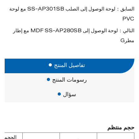
السابق：لوحة الوصول إلى الصلب SS-AP301SB مع لوحة
PVC
التالي：لوحة الوصول إلى MDF SS-AP280SB مع إطار
مطرG
تفاصيل المنتج
رسومات المنتج
سؤال
حجم منتظم
الحجم ال