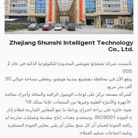
Zhejiang Shunshi Intelligent Technology
Co., Ltd.
تأسست شركة تشجيانغ شونشي المحدودة للتكنولوجيا الذكية في عام 2
005
وتقع الآن في محافظة دهتشينغ بمدينة هوتشو، وتغطي مساحة حوالي 30
ألف متر مربع.
كشركة مصنعة تركز على لوحات الوصول الراقية والمنافذ وأجزاء معالجة
الأجهزة والأسرّة الطبية وغيرها من المنتجات، فإننا نمتلك 16
تقنية حائزة على براءة اختراع، ودائمًا ما نتبع المعايير الصارمة لنظام إدار
ة الجودة ISO9001، ونستخدم معدات إنتاج متقدمة وعمليات صارمة لم
راقبة الجودة لضمان أن كل منتج يمكن أن يلبي معايير الجودة المستقرة
وتلبية احتياجات تسليم العملاء.