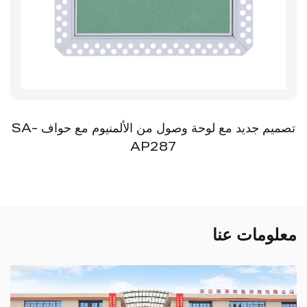
تصميم جديد مع لوحة وصول من الألمنيوم مع حواف SA-
SA-AP338 لوحة 
AP
المنGلق
معلومات عنا