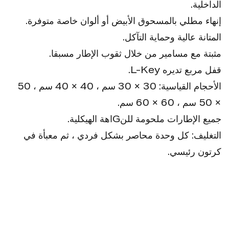
الداخلية.
إنهاء مطلي بالمسحوق الأبيض أو ألوان خاصة متوفرة.
المتانة عالية وحماية التآكل.
مثبتة مع مسامير من خلال ثقوب الإطار مسبقا.
قفل مربع تديره L-Key.
الأحجام القياسية: 30 × 30 سم ، 40 × 40 سم ، 50
× 50 سم ، 60 × 60 سم.
جميع الإطارات ملحومة للنGاهة الهيكلية.
التغليف: كل وحدة محاصر بشكل فردي ، ثم معبأة في
كرتون رئيسي.
ميGة:
البناء الثقيل مع تصنيفات حريق لمدة 30 دقيقة و 60
دقيقة ، مدعومة بالشهادة الرسمية.