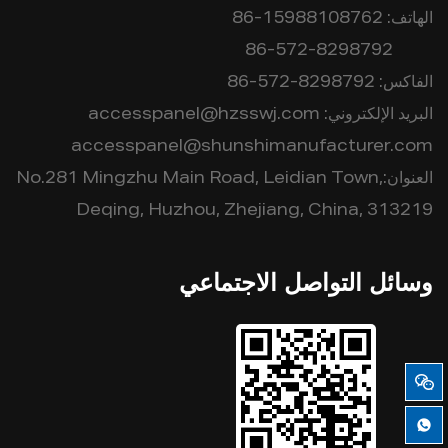
الهاتف:
86-15988108762
86-572-8298792
الفاكس:
86-572-8298792
البريد الإلكتروني:
accesspanel@hzsswj.com
accesspanel@shunshimanufacturer.com
العنوان:No.281 Mingzhu Main Road, Leidian Town,
Deqing, Huzhou, Zhejiang, China, 313219
وسائل التواصل الاجتماعي