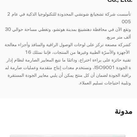
Co., Ltd.
تأسست شركة تشجيانغ شونشي المحدودة للتكنولوجيا الذكية في عام 2
005
وتقع الآن في محافظة دهتشينغ بمدينة هوتشو، وتغطي مساحة حوالي 30
ألف متر مربع.
كشركة مصنعة تركز على لوحات الوصول الراقية والمنافذ وأجزاء معالجة
الأجهزة والأسرّة الطبية وغيرها من المنتجات، فإننا نمتلك 16
تقنية حائزة على براءة اختراع، ودائمًا ما نتبع المعايير الصارمة لنظام إدار
ة الجودة ISO9001، ونستخدم معدات إنتاج متقدمة وعمليات صارمة لم
راقبة الجودة لضمان أن كل منتج يمكن أن يلبي معايير الجودة المستقرة
وتلبية احتياجات تسليم العملاء.
مدونة