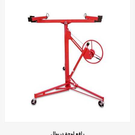
رافع لوحة دريوال