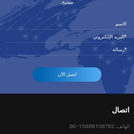
صحيح.
اتصل الآن
اتصال
الهاتف:
86-15988108762