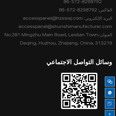
86-572-8298792
الفاكس:
86-572-8298792
البريد الإلكتروني:
accesspanel@hzsswj.com
accesspanel@shunshimanufacturer.com
العنوان:No.281 Mingzhu Main Road, Leidian Town,
Deqing, Huzhou, Zhejiang, China, 313219
وسائل التواصل الاجتماعي