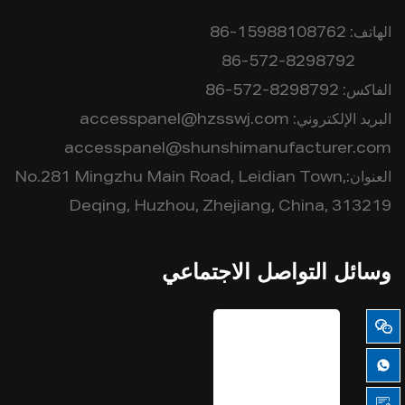
الهاتف:
86-15988108762
86-572-8298792
الفاكس:
86-572-8298792
البريد الإلكتروني:
accesspanel@hzsswj.com
accesspanel@shunshimanufacturer.com
العنوان:No.281 Mingzhu Main Road, Leidian Town,
Deqing, Huzhou, Zhejiang, China, 313219
وسائل التواصل الاجتماعي