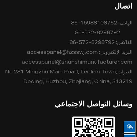
اتصال
الهاتف:
86-15988108762
86-572-8298792
الفاكس:
86-572-8298792
البريد الإلكتروني:
accesspanel@hzsswj.com
accesspanel@shunshimanufacturer.com
العنوان:No.281 Mingzhu Main Road, Leidian Town,
Deqing, Huzhou, Zhejiang, China, 313219
وسائل التواصل الاجتماعي