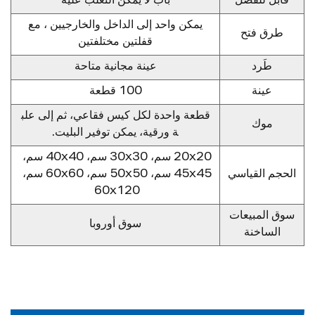
قابل للفصل
باب لا يمكن التغلب عليه
يمكن واحد إلى الداخل والخارجيين ، مع
طرق فتح
قفلتين مختلفتين
طَرد
عينة مجانية متاحة
عينة
100 قطعة
قطعة واحدة لكل كيس فقاعي، ثم إلى علب
موك
ة ورقية، يمكن توفير البليت.
20x20 سم، 30x30 سم، 40x40 سم،
الحجم القياسي
45x45 سم، 50x50 سم، 60x60 سم،
60x120
سوق المبيعات
سوق أوروبا
الساخنة