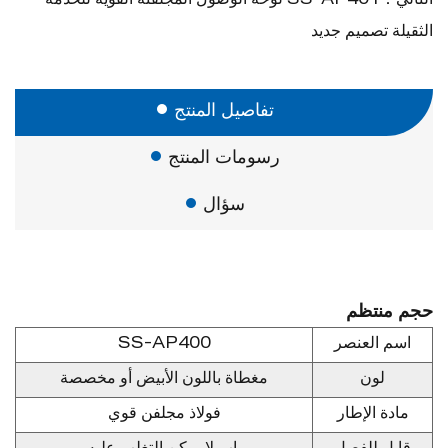
التالي：SS-AP401 لوحة الوصول المجلفنة القوية للخدمة
الثقيلة تصميم جديد
تفاصيل المنتج
رسومات المنتج
سؤال
حجم منتظم
اسم العنصر
SS-AP400
لون
مغطاة باللون الأبيض أو مخصصة
مادة الإطار
فولاذ مجلفن قوي