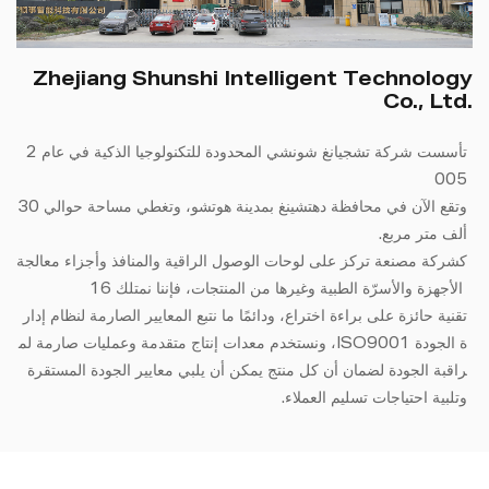
Zhejiang Shunshi Intelligent Technology
Co., Ltd.
تأسست شركة تشجيانغ شونشي المحدودة للتكنولوجيا الذكية في عام 2
005
وتقع الآن في محافظة دهتشينغ بمدينة هوتشو، وتغطي مساحة حوالي 30
ألف متر مربع.
كشركة مصنعة تركز على لوحات الوصول الراقية والمنافذ وأجزاء معالجة
الأجهزة والأسرّة الطبية وغيرها من المنتجات، فإننا نمتلك 16
تقنية حائزة على براءة اختراع، ودائمًا ما نتبع المعايير الصارمة لنظام إدار
ة الجودة ISO9001، ونستخدم معدات إنتاج متقدمة وعمليات صارمة لم
راقبة الجودة لضمان أن كل منتج يمكن أن يلبي معايير الجودة المستقرة
وتلبية احتياجات تسليم العملاء.