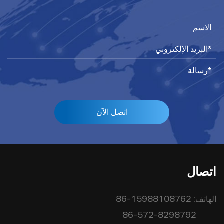
اتصل الآن
اتصال
الهاتف:
86-15988108762
86-572-8298792