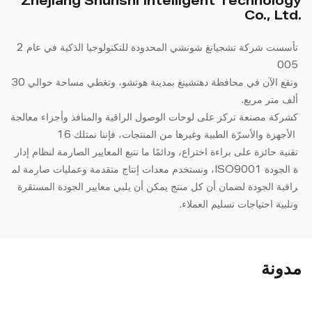
Zhejiang Shunshi Intelligent Technology
Co., Ltd.
تأسست شركة تشجيانغ شونشي المحدودة للتكنولوجيا الذكية في عام 2
005
وتقع الآن في محافظة دهتشينغ بمدينة هوتشو، وتغطي مساحة حوالي 30
ألف متر مربع.
كشركة مصنعة تركز على لوحات الوصول الراقية والمنافذ وأجزاء معالجة
الأجهزة والأسرّة الطبية وغيرها من المنتجات، فإننا نمتلك 16
تقنية حائزة على براءة اختراع، ودائمًا ما نتبع المعايير الصارمة لنظام إدار
ة الجودة ISO9001، ونستخدم معدات إنتاج متقدمة وعمليات صارمة لم
راقبة الجودة لضمان أن كل منتج يمكن أن يلبي معايير الجودة المستقرة
وتلبية احتياجات تسليم العملاء.
مدونة