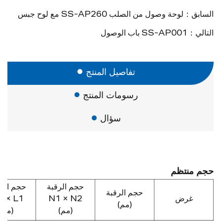
السابق：لوحة وصول من الصلب SS-AP260 مع لوح جبس
التالي：SS-AP001 باب الوصول
تفاصيل المنتج
رسومات المنتج
سؤال
حجم منتظم
حجم الرقبة
حجم الاف
حجم الرقبة
غرض
N1 × N2
 × L1
(مم)
(مم)
(مم)