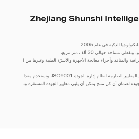
Zhejiang Shunshi Intellig
تأسست شركة تشجيانغ شونشي المحدودة للتكنولوجيا الذكية في عام 2005
مساحة حوالي 30 ألف متر مربع.
ة والمنافذ وأجزاء معالجة الأجهزة والأسرّة الطبية وغيرها من ا
تقنية حائزة على براءة اختراع، ودائمًا ما نتبع المعايير الصارمة لنظام إدارة الجودة ISO9001، ونستخدم معدا
ودة لضمان أن كل منتج يمكن أن يلبي معايير الجودة المستقرة وت