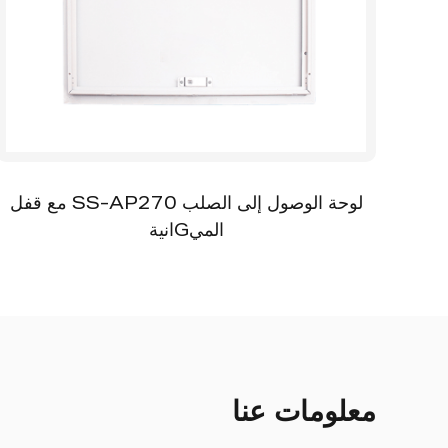
MDF S مع إطار
لوحة الوصول إلى الصلب SS-AP270 مع قفل
الميGانية
معلومات عنا