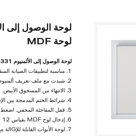
لوحة MDF
لوحة الوصول إلى الألمنيوم SA-AP331 مع لوحة MDF
1. مناسبة لتطبيقات الصيانة السقف أو دريوال.
2. شيدت مع ملف تعريف ألمنيوم قوي وأجهGة متينة.
3. الانتهاء من المسحوق الأبيض.
4. شرائط الختم المدمجة بين الإطارات الداخلية والخارجية.
5. قفل المفاجئة المخفي. اضغط على فتح.
6. إدخال لوح MDF بقياس 12 مم.
7. لوحة الأبواب القابلة للإGالة مع ميGات السلامة.