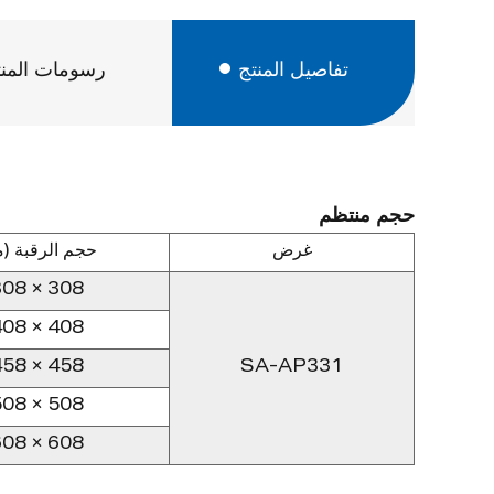
تفاصيل المنتج
رسومات المنت
حجم منتظم
غرض
حجم الرقبة (م
308 × 308
408 × 408
458 × 458
SA-AP331
508 × 508
608 × 608