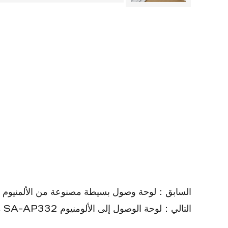
السابق：لوحة وصول بسيطة مصنوعة من الألمنيوم SA-AP370
التالي：لوحة الوصول إلى الألومنيوم SA-AP332 مع لوحة PVC